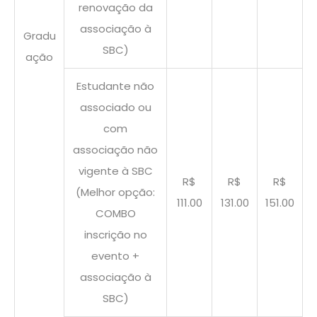
renovação da
associação à
Gradu
SBC)
ação
Estudante não
associado ou
com
associação não
vigente à SBC
R$
R$
R$
(Melhor opção:
111.00
131.00
151.00
COMBO
inscrição no
evento +
associação à
SBC)