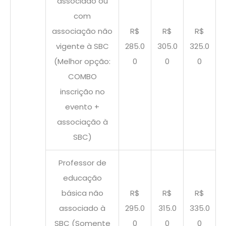
associado ou
com
associação não
R$
R$
R$
vigente à SBC
285.0
305.0
325.0
(Melhor opção:
0
0
0
COMBO
inscrição no
evento +
associação à
SBC)
Professor de
educação
básica não
R$
R$
R$
associado à
295.0
315.0
335.0
SBC (Somente
0
0
0