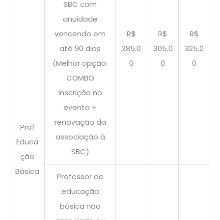
SBC com
anuidade
vencendo em
R$
R$
R$
até 90 dias
285.0
305.0
325.0
(Melhor opção:
0
0
0
COMBO
inscrição no
evento +
renovação da
Prof
associação à
Educa
SBC)
ção
Básica
Professor de
educação
básica não