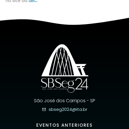
no site da
SBC
.
São José dos Campos - SP
sbseg2024@ita.br
EVENTOS ANTERIORES