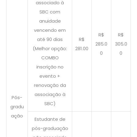
associado à
SBC com
anuidade
vencendo em
R$
R$
até 90 dias
R$
285.0
305.0
(Melhor opção:
281.00
0
0
COMBO
inscrição no
evento +
renovação da
associação à
Pós-
SBC)
gradu
ação
Estudante de
pós-graduação