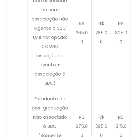
não associado
ou com
associação não
R$
R$
R$
vigente à SBC
265.0
285.0
305.0
(Melhor opção:
0
0
0
COMBO
inscrição no
evento +
associação à
SBC)
Estudante de
pós-graduação
não associado
R$
R$
R$
à SBC
275.0
295.0
315.0
(Somente
0
0
0