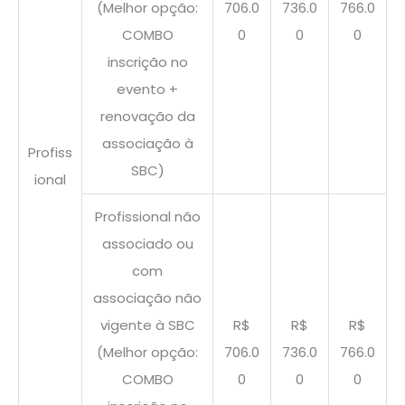
(Melhor opção:
706.0
736.0
766.0
COMBO
0
0
0
inscrição no
evento +
renovação da
associação à
Profiss
SBC)
ional
Profissional não
associado ou
com
associação não
vigente à SBC
R$
R$
R$
(Melhor opção:
706.0
736.0
766.0
COMBO
0
0
0